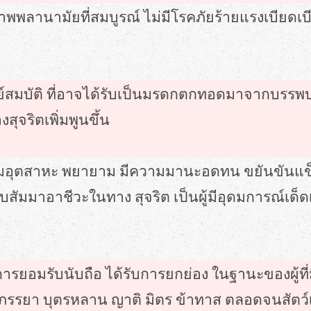
ขภาพพลานามัยที่สมบูรณ์ ไม่มีโรคภัยร้ายแรงเบียดเบี
ทรัพย์สมบัติ ที่อาจได้รับเป็นมรดกตกทอดมาจากบร
จริตเพิ่มพูนขึ้น
ความอุตสาหะ พยายาม มีความมานะอดทน ขยันขันแข็ง
มาอาชีวะในทาง สุจริต เป็นผู้มีอุดมการณ์เด็ดเดี่
รับการยอมรับนับถือ ได้รับการยกย่อง ในฐานะของผู
รรยา บุตรหลาน ญาติ มิตร ข้าทาส ตลอดจนสัตว์เลี