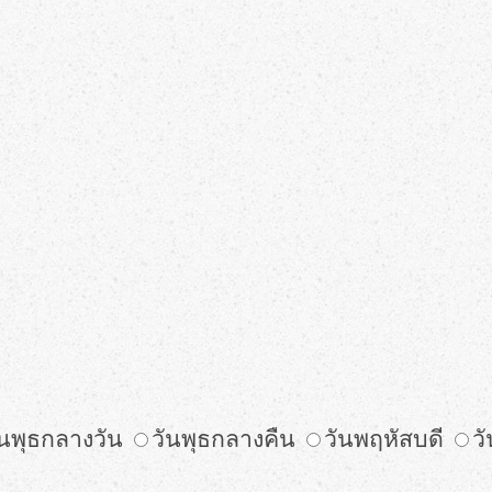
ม
ันพุธกลางวัน
วันพุธกลางคืน
วันพฤหัสบดี
วั