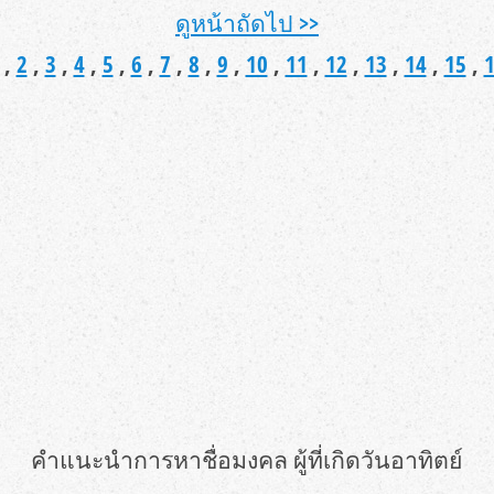
ดูหน้าถัดไป >>
 ,
2
,
3
,
4
,
5
,
6
,
7
,
8
,
9
,
10
,
11
,
12
,
13
,
14
,
15
,
คำแนะนำการหาชื่อมงคล ผู้ที่เกิดวันอาทิตย์