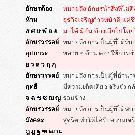
อักษรต้อง
หมายถึง อักษรนำสิ่งที่ไม่
ห้าม
ธุรกิจเจริญก้าวหน้าดี แต
ส ศ ษ ฬ อ ฮ
มาได้ มีอัน ต้องเสียไปโดย
อักษรวรรคย์
หมายถึง การเป็นผู้ที่ได้
อุปการะ
หลาย ๆ ด้าน คอยให้การช
ย ร ล ว ฤ ฦ
อักษรวรรคย์
หมายถึง การเป็นผู้ที่อำ
ฤทธี
มีความเด็ดเดี่ยว จริงจัง
จ ฉ ช ซ ฌ ญ
รอบข้าง
อักษรวรรคย์
หมายถึง การเป็นผู้ที่ได้พ
มังคละ
สุจริต ทำให้ได้รับความเจร
ฎ ฏ ฐ ฑ ฒ ณ