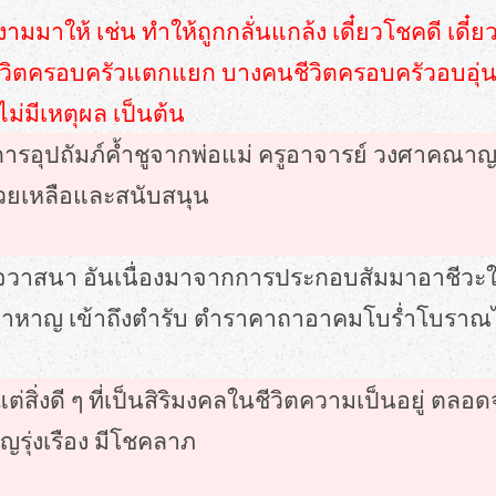
ดีงามมาให้ เช่น ทำให้ถูกกลั่นแกล้ง เดี๋ยวโชคดี เด
่ชีวิตครอบครัวแตกแยก บางคนชีวิตครอบครัวอบอุ่น 
ไม่มีเหตุผล เป็นต้น
รับการอุปถัมภ์ค้ำชูจากพ่อแม่ ครูอาจารย์ วงศาคณ
่วยเหลือและสนับสนุน
นาจวาสนา อันเนื่องมาจากการประกอบสัมมาอาชีวะใน
 กล้าหาญ เข้าถึงตำรับ ตำราคาถาอาคมโบร่ำโบราณไ
บแต่สิ่งดี ๆ ที่เป็นสิริมงคลในชีวิตความเป็นอยู
ิญรุ่งเรือง มีโชคลาภ