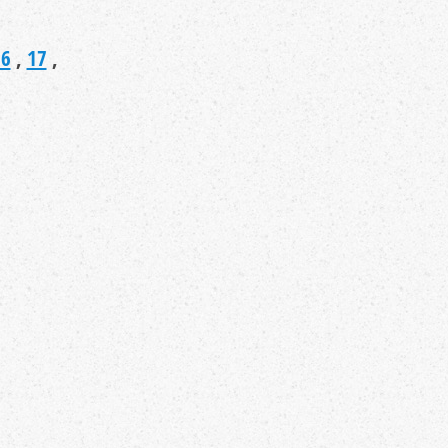
16
,
17
,