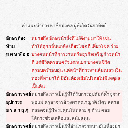
คำแนะนำการหาชื่อมงคล ผู้ที่เกิดวันอาทิตย์
อักษรต้อง
หมายถึง อักษรนำสิ่งที่ไม่ดีงามมาให้ เช่น
ห้าม
ทำให้ถูกกลั่นแกล้ง เดี๋ยวโชคดี เดี๋ยวโชค ร้าย
ส ศ ษ ฬ อ ฮ
บางคนหน้าที่การงานหรือธุรกิจเจริญก้าวหน้า
ดี แต่ชีวิตครอบครัวแตกแยก บางคนชีวิต
ครอบครัวอบอุ่น แต่หน้าที่การงานล้มเหลว เงิน
ทองที่หามาได้ มีอัน ต้องเสียไปโดยไม่มีเหตุผล
เป็นต้น
อักษรวรรคย์
หมายถึง การเป็นผู้ที่ได้รับการอุปถัมภ์ค้ำชูจาก
อุปการะ
พ่อแม่ ครูอาจารย์ วงศาคณาญาติ มิตร สหาย
ย ร ล ว ฤ ฦ
ตลอดจนผู้มีพระคุณในหลาย ๆ ด้าน คอย
ให้การช่วยเหลือและสนับสนุน
อักษรวรรคย์
หมายถึง การเป็นผู้ที่อำนาจวาสนา อันเนื่องมา