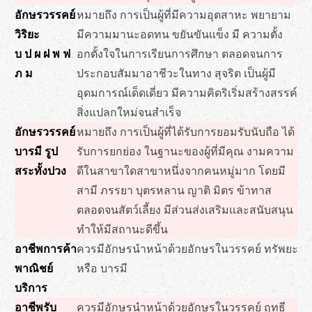
อักษรวรรคย์
หมายถึง การเป็นผู้ที่มีความอุตสาหะ พยายาม
วิริยะ
มีความมานะอดทน ขยันขันแข็ง มี ความตั้ง
บ ป ผ ฝ พ ฟ
อกตั้งใจในการเรียนการศึกษา ตลอดจนการ
ภ ม
ประกอบสัมมาอาชีวะในทาง สุจริต เป็นผู้มี
อุดมการณ์เด็ดเดี่ยว มีความคิดริเริ่มสร้างสรรค์
สิ่งแปลกใหม่จนสำเร็จ
อักษรวรรคย์
หมายถึง การเป็นผู้ที่ได้รับการยอมรับนับถือ ได้
บารมี รูป
รับการยกย่อง ในฐานะของผู้ที่มีคุณ งามความ
สระทั้งปวง
ดีในสาขาใดสาขาหนึ่งจากคนหมู่มาก โดยมี
สามี ภรรยา บุตรหลาน ญาติ มิตร ข้าทาส
ตลอดจนสัตว์เลี้ยง มีส่วนส่งเสริมและสนับสนุน
ทำให้มีสถานะดีขึ้น
อาชีพการค้า
ควรมีอักษรนำหน้าด้วยอักษรในวรรคย์ ทรัพยะ
พาณิชย์
หรือ บารมี
บริการ
อาชีพรับ
ควรมีอักษรนำหน้าด้วยอักษรในวรรคย์ ฤทธี