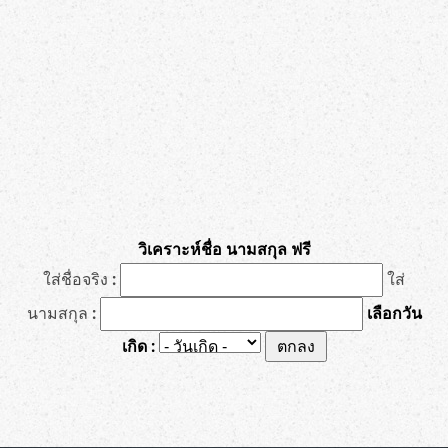
วิเคราะห์ชื่อ นามสกุล ฟรี
ใส่ชื่อจริง :
ใส่
นามสกุล :
เลือกวัน
เกิด :