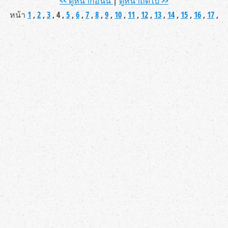
<< ดูหน้าก่อนนี้
|
ดูหน้าถัดไป >>
หน้า
1
,
2
,
3
, 4 ,
5
,
6
,
7
,
8
,
9
,
10
,
11
,
12
,
13
,
14
,
15
,
16
,
17
,