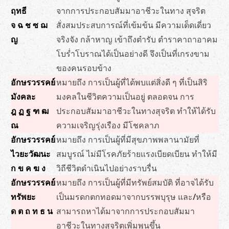
ฤทธี
จากการประกอบสัมมาอาชีวะในทาง สุจริต
จ ฉ ช ซ ฌ
สั่งสมประสบการณ์ที่เข้มข้น มีความเด็ดเดี่ยว
ญ
จริงจัง กล้าหาญ เข้าถึงตำรับ ตำราคาถาอาคม
โบร่ำโบราณได้เป็นอย่างดี จึงเป็นที่เกรงขาม
ของคนรอบข้าง
อักษรวรรคย์
หมายถึง การเป็นผู้ที่ได้พบแต่สิ่งดี ๆ ที่เป็นสิริ
มังคละ
มงคลในชีวิตความเป็นอยู่ ตลอดจน การ
ฎ ฏ ฐ ฑ ฒ
ประกอบสัมมาอาชีวะในทางสุจริต ทำให้ได้รับ
ณ
ความเจริญรุ่งเรือง มีโชคลาภ
อักษรวรรคย์
หมายถึง การเป็นผู้ที่มีสุขภาพพลานามัยที่
ไวยะวัฒนะ
สมบูรณ์ ไม่มีโรคภัยร้ายแรงเบียดเบียน ทำให้มี
ก ข ค ฆ ง
วิถีชีวิตดำเนินไปอย่างราบรื่น
อักษรวรรคย์
หมายถึง การเป็นผู้ที่มีทรัพย์สมบัติ ที่อาจได้รับ
ทรัพยะ
เป็นมรดกตกทอดมาจากบรรพบุรุษ และ/หรือ
ด ต ถ ท ธ น
สามารถหาได้มาจากการประกอบสัมมา
อาชีวะในทางสุจริตเพิ่มพูนขึ้น