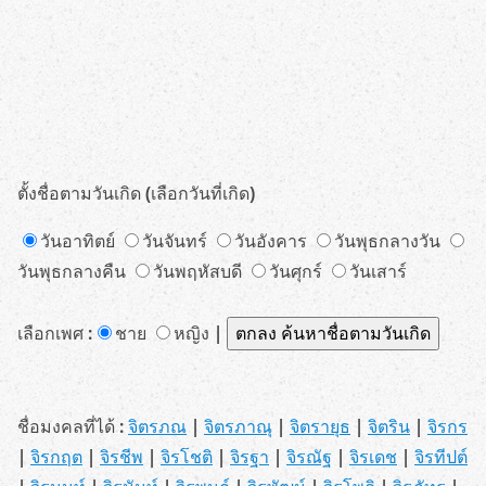
ตั้งชื่อตามวันเกิด (เลือกวันที่เกิด)
วันอาทิตย์
วันจันทร์
วันอังคาร
วันพุธกลางวัน
วันพุธกลางคืน
วันพฤหัสบดี
วันศุกร์
วันเสาร์
เลือกเพศ :
ชาย
หญิง |
ชื่อมงคลที่ได้ :
จิตรภณ
|
จิตรภาณุ
|
จิตรายุธ
|
จิตริน
|
จิรกร
|
จิรกฤต
|
จิรชีพ
|
จิรโชติ
|
จิรฐา
|
จิรณัฐ
|
จิรเดช
|
จิรทีปต์