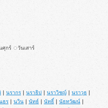
นศุกร์
วันเสาร์
ิ
|
นรากร
|
นราธิป
|
นราวิชญ์
|
นราวุธ
|
ันธร
|
นวิน
|
นัทธ์
|
นัทธิ์
|
นัธทวัฒน์
|