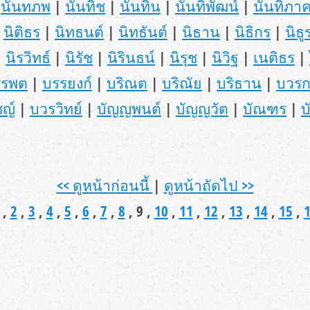
|
นันทภพ
|
นันทิช
|
นันทิน
|
นันทิพัฒน์
|
นันทิภาค
|
นิติธร
|
นิทธนต์
|
นิทธันต์
|
นิธาน
|
นิธิกร
|
นิธู
|
นิรวิทธ์
|
นิรัช
|
นิรินธน์
|
นิรุช
|
นิวิฐ
|
เนติธร
|
รรพต
|
บรรยงก์
|
บริณต
|
บริณัย
|
บริธาน
|
บวรก
ชญ์
|
บวรวิทย์
|
บัญญพนต์
|
บัญญวัต
|
บัณฑร
|
บ
<< ดูหน้าก่อนนี้
|
ดูหน้าถัดไป >>
,
2
,
3
,
4
,
5
,
6
,
7
,
8
, 9 ,
10
,
11
,
12
,
13
,
14
,
15
,