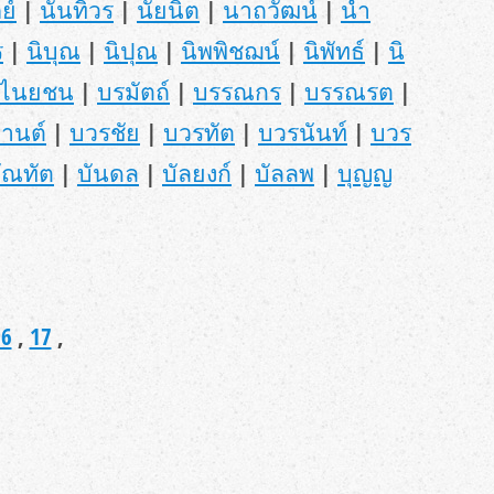
ย์
|
นันทิวร
|
นัยนิต
|
นาถวัฒน์
|
นำ
ร
|
นิบุณ
|
นิปุณ
|
นิพพิชฌน์
|
นิพัทธ์
|
นิ
ไนยชน
|
บรมัตถ์
|
บรรณกร
|
บรรณรต
|
านต์
|
บวรชัย
|
บวรทัต
|
บวรนันท์
|
บวร
ัณทัต
|
บันดล
|
บัลยงก์
|
บัลลพ
|
บุญญ
16
,
17
,