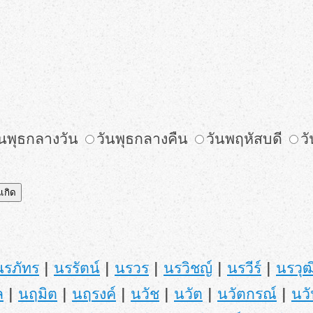
ันพุธกลางวัน
วันพุธกลางคืน
วันพฤหัสบดี
วั
นรภัทร
|
นรรัตน์
|
นรวร
|
นรวิชญ์
|
นรวีร์
|
นรวุฒ
ล
|
นฤมิต
|
นฤรงค์
|
นวัช
|
นวัต
|
นวัตกรณ์
|
นว