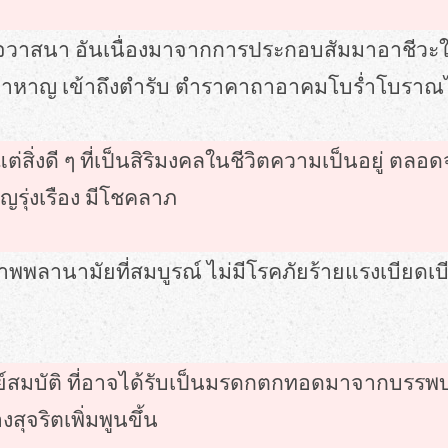
นาจวาสนา อันเนื่องมาจากการประกอบสัมมาอาชีวะใน
 กล้าหาญ เข้าถึงตำรับ ตำราคาถาอาคมโบร่ำโบราณไ
บแต่สิ่งดี ๆ ที่เป็นสิริมงคลในชีวิตความเป็นอยู
ิญรุ่งเรือง มีโชคลาภ
ขภาพพลานามัยที่สมบูรณ์ ไม่มีโรคภัยร้ายแรงเบียดเบี
ทรัพย์สมบัติ ที่อาจได้รับเป็นมรดกตกทอดมาจากบร
จริตเพิ่มพูนขึ้น