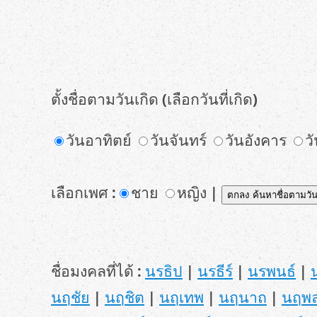
ตั้งชื่อตามวันเกิด (เลือกวันที่เกิด)
วันอาทิตย์
วันจันทร์
วันอังคาร
ว
เลือกเพศ :
ชาย
หญิง |
ชื่อมงคลที่ได้ :
นรธิป
|
นรธีร์
|
นรพนธ์
|
นฤชัย
|
นฤชิต
|
นฤเทพ
|
นฤนาถ
|
นฤพ